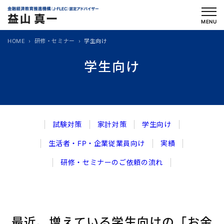
内
容
MENU
を
HOME
研修・セミナー
学生向け
ス
キ
学生向け
ッ
プ
試験対策
家計対策
学生向け
生活者・FP・企業従業員向け
実績
研修・セミナーのご依頼の流れ
最近、増えている学生向けの「お金