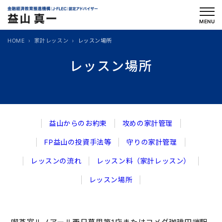
内
容
MENU
を
HOME
家計レッスン
レッスン場所
ス
キ
レッスン場所
ッ
プ
益山からのお約束
攻めの家計管理
FP益山の投資手法等
守りの家計管理
レッスンの流れ
レッスン料（家計レッスン）
レッスン場所