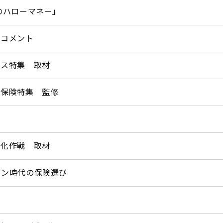
のハローマネー」
」コメント
ナス特集 取材
ん保険特集 監修
ム化作戦 取材
バン時代の保険選び
材