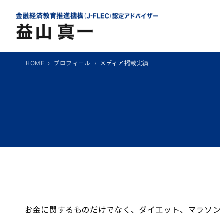
内
容
を
ス
キ
HOME
プロフィール
メディア掲載実績
ッ
プ
お金に関するものだけでなく、ダイエット、マラソ