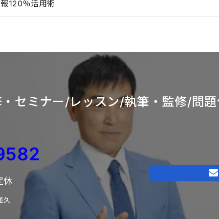
報120％活用術
・セミナー/レッスン/
執筆・監修/問題
9582
日定休
尾久