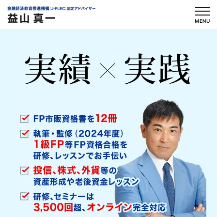
内
容
MENU
を
ス
キ
ッ
プ