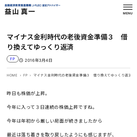
内
容
MENU
を
ス
マイナス金利時代の老後資金準備３ 借
キ
ッ
り換えてゆっくり返済
プ
FP
2016年3月4日
HOME
FP
マイナス金利時代の老後資金準備３ 借り換えてゆっくり返済
昨日も株価が上昇。
今年に入って３日連続の株価上昇ですね。
今年は年初から厳しい局面が続きましたから
最近は落ち着きを取り戻したようにも感じますが、