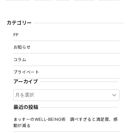
カテゴリー
FP
お知らせ
コラム
プライベート
アーカイブ
ア
ー
カ
最近の投稿
イ
まっすーのWELL-BEING術 調べすぎると満足度、感
ブ
動が減る