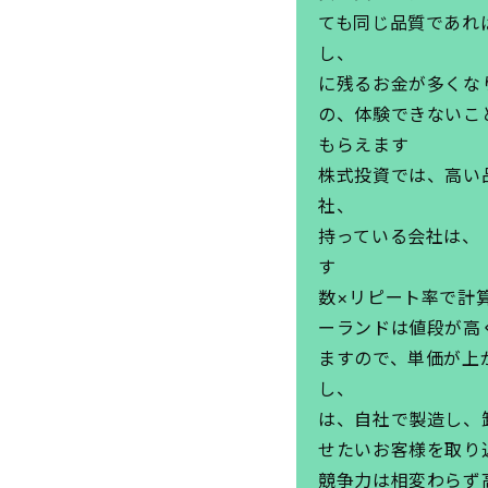
ても同じ品質であれ
し、 特
に残るお金が多
の、体験できな
も
株式投資では、高い
社、 他の会
持っている会
す 
数×リ
ーランドは値段が高
ますので、単価が上
し、 
は、自社で製造し、
せたいお客様を取り
競争力は相変わらず