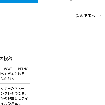
次の記事へ
→
の投稿
ーのWELL-BEING
調べすぎると満足
感動が減る
まっすーのマネー
インフレの今こそ、
順位の見直しとライ
タイルの見直し