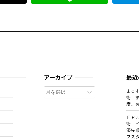
アーカイブ
最近
ア
まっす
ー
術 
カ
度、
イ
ＦＰ
ブ
術 
優先
フス