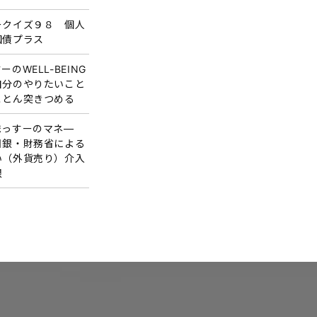
ークイズ９８ 個人
国債プラス
ーのWELL-BEING
自分のやりたいこと
ことん突きつめる
まっすーのマネ―
日銀・財務省による
い（外貨売り）介入
限