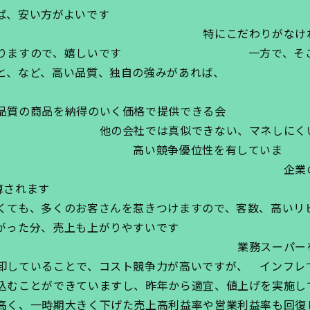
ば、安い方がよいです
にこだわりがなければ、安
くなりますので、嬉しいです 一方で、そこで
いこと、など、高い品質、独自の強みがあれば、 
らえま
品質の商品を納得のいく価格で提供できる会
社では真似できない、マネしにくいビジ
社は、 高い競争優位性を有していま
企業の売上は客単
ピート率で計算されます 
くても、多くのお客さんを惹きつけますので、客数、高いリ
がった分、売上も上がりやすいです
業務スーパーを展開する
卸していることで、コスト競争力が高いですが、 インフレ
込むことができていますし、昨年から適宜、値上げを実施し
高く、一時期大きく下げた売上高利益率や営業利益率も回復