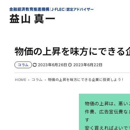
内
容
を
ス
キ
ッ
物価の上昇を味方にできる
プ
2023年6月26日
2023年6月22日
コラム
HOME
コラム
物価の上昇を味方にできる企業に投資しよう！
物価の上昇は、悪い
件費、広告宣伝費な
す 
安く買