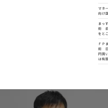
マネ
向け
まっす
術 
をと
ＦＰ
術 
円買
は有