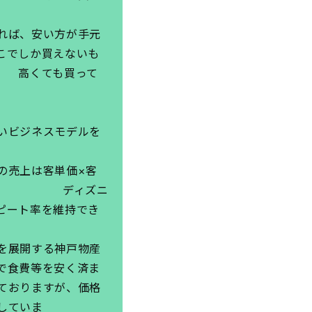
い方が手元
しか買えないも
高くても買って
す
ネスモデルを
価×客
ディズニ
ピート率を維持でき
神戸物産
で食費等を安く済ま
ておりますが、価格
していま