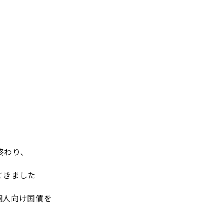
終わり、
てきました
個人向け国債を