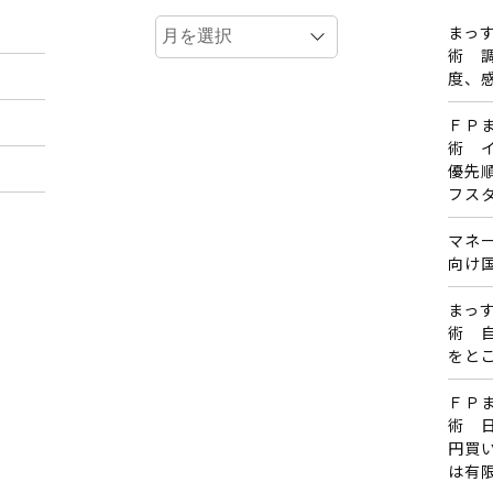
ア
まっす
ー
術 
カ
度、
イ
ＦＰ
ブ
術 
優先
フス
マネ
向け
まっす
術 
をと
ＦＰ
術 
円買
は有