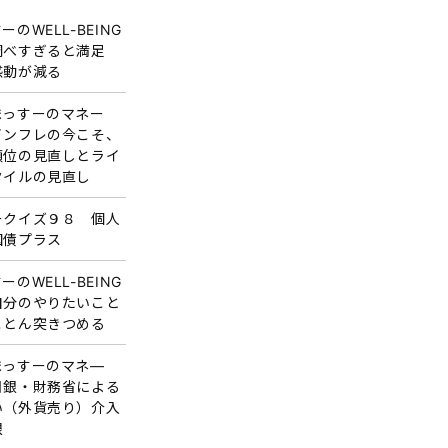
ーのWELL-BEING
調べすぎると満足
感動が減る
まっすーのマネー
インフレの今こそ、
順位の見直しとライ
タイルの見直し
ークイズ９８ 個人
国債プラス
ーのWELL-BEING
自分のやりたいこと
ことん突きつめる
まっすーのマネ―
日銀・財務省による
い（外貨売り）介入
限