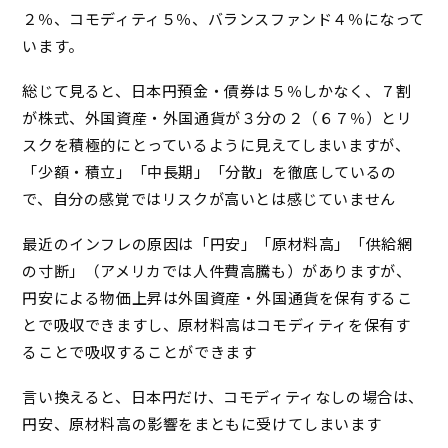
２％、コモディティ５％、バランスファンド４％になって
います。
総じて見ると、日本円預金・債券は５％しかなく、７割
が株式、外国資産・外国通貨が３分の２（６７％）とリ
スクを積極的にとっているように見えてしまいますが、
「少額・積立」「中長期」「分散」を徹底しているの
で、自分の感覚ではリスクが高いとは感じていません
最近のインフレの原因は「円安」「原材料高」「供給網
の寸断」（アメリカでは人件費高騰も）がありますが、
円安による物価上昇は外国資産・外国通貨を保有するこ
とで吸収できますし、原材料高はコモディティを保有す
ることで吸収することができます
言い換えると、日本円だけ、コモディティなしの場合は、
円安、原材料高の影響をまともに受けてしまいます