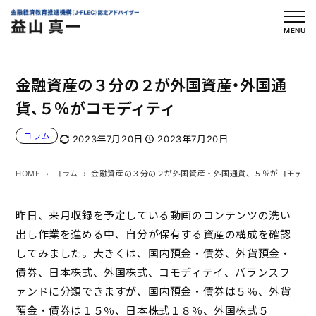
内
容
MENU
を
ス
金融資産の３分の２が外国資産・外国通
キ
ッ
貨、５％がコモディティ
プ
コラム
2023年7月20日
2023年7月20日
HOME
コラム
金融資産の３分の２が外国資産・外国通貨、５％がコモディ
昨日、来月収録を予定している動画のコンテンツの洗い
出し作業を進める中、自分が保有する資産の構成を確認
してみました。大きくは、国内預金・債券、外貨預金・
債券、日本株式、外国株式、コモディテイ、バランスフ
ァンドに分類できますが、国内預金・債券は５％、外貨
預金・債券は１５％、日本株式１８％、外国株式５