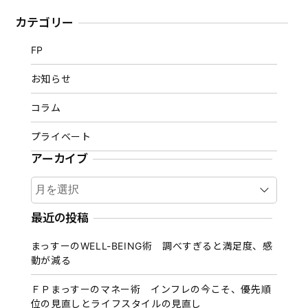
カテゴリー
FP
お知らせ
コラム
プライベート
アーカイブ
ア
ー
カ
最近の投稿
イ
まっすーのWELL-BEING術 調べすぎると満足度、感
ブ
動が減る
ＦＰまっすーのマネー術 インフレの今こそ、優先順
位の見直しとライフスタイルの見直し