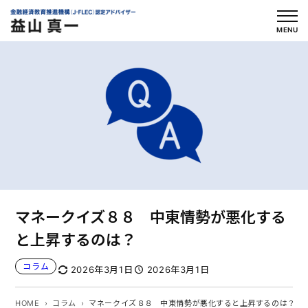
内
容
MENU
を
ス
キ
ッ
プ
マネークイズ８８ 中東情勢が悪化する
と上昇するのは？
コラム
2026年3月1日
2026年3月1日
HOME
コラム
マネークイズ８８ 中東情勢が悪化すると上昇するのは？