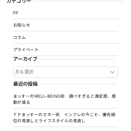
カテゴリー
FP
お知らせ
コラム
プライベート
アーカイブ
ア
ー
カ
最近の投稿
イ
まっすーのWELL-BEING術 調べすぎると満足度、感
ブ
動が減る
ＦＰまっすーのマネー術 インフレの今こそ、優先順
位の見直しとライフスタイルの見直し