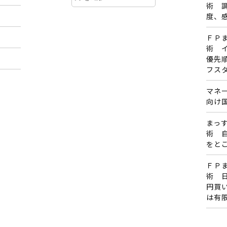
ー
術 
カ
度、
イ
ＦＰ
ブ
術 
優先
フス
マネ
向け
まっす
術 
をと
ＦＰ
術 
円買
は有