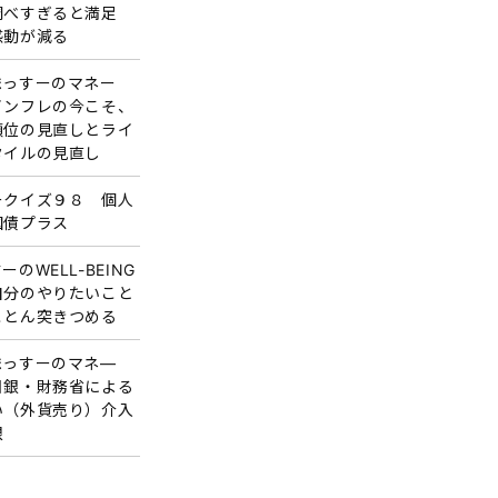
調べすぎると満足
感動が減る
まっすーのマネー
インフレの今こそ、
順位の見直しとライ
タイルの見直し
ークイズ９８ 個人
国債プラス
ーのWELL-BEING
自分のやりたいこと
ことん突きつめる
まっすーのマネ―
日銀・財務省による
い（外貨売り）介入
限