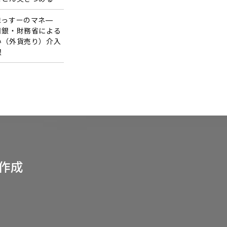
まっすーのマネ―
日銀・財務省による
い（外貨売り）介入
限
作成