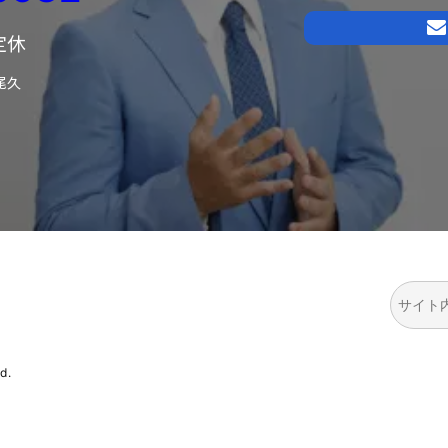
日定休
尾久
検
索
d.