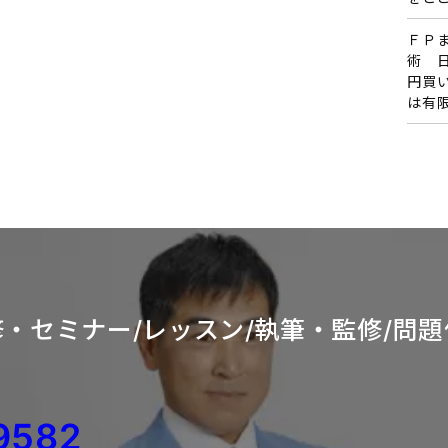
ＦＰ
術 
円買
は有
・セミナー/レッスン/
執筆・監修/問題
9582