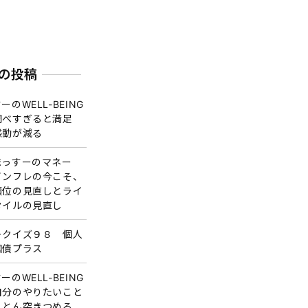
の投稿
ーのWELL-BEING
調べすぎると満足
感動が減る
まっすーのマネー
インフレの今こそ、
順位の見直しとライ
タイルの見直し
ークイズ９８ 個人
国債プラス
ーのWELL-BEING
自分のやりたいこと
ことん突きつめる