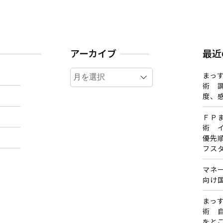
アーカイブ
最近
ア
まっす
ー
術 
カ
度、
イ
ＦＰ
ブ
術 
優先
フス
マネ
向け
まっす
術 
をと