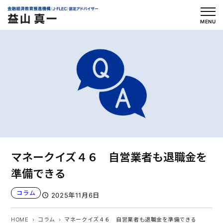
内
容
MENU
を
ス
キ
ッ
プ
マネークイズ４６ 自営業者も退職金を
準備できる
コラム
2025年11月6日
HOME
コラム
マネークイズ４６ 自営業者も退職金を準備できる