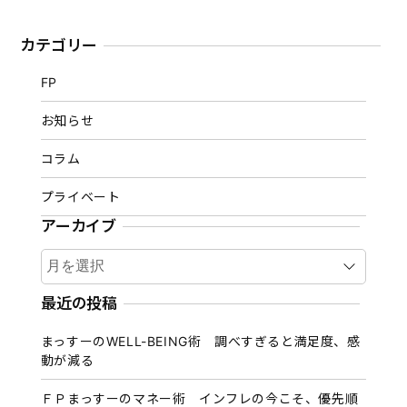
カテゴリー
FP
お知らせ
コラム
プライベート
アーカイブ
ア
ー
カ
最近の投稿
イ
まっすーのWELL-BEING術 調べすぎると満足度、感
ブ
動が減る
ＦＰまっすーのマネー術 インフレの今こそ、優先順