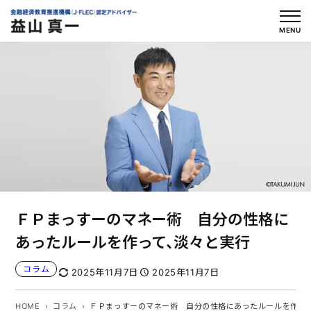
内
容
MENU
を
ス
キ
ッ
プ
ＦＰまっすーのマネー術 自分の性格に
あったルールを作って、淡々と実行
コラム
2025年11月7日
2025年11月7日
HOME
コラム
ＦＰまっすーのマネー術 自分の性格にあったルールを作っ