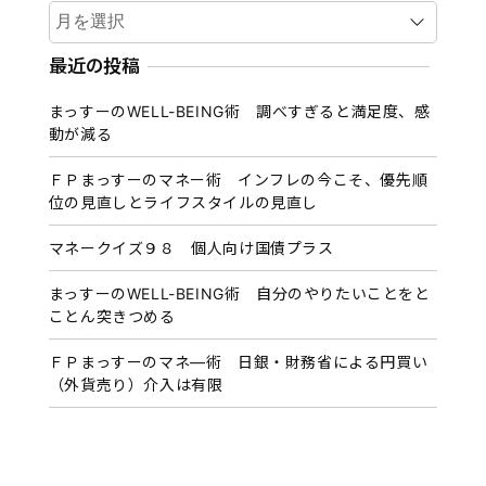
ア
ー
カ
最近の投稿
イ
まっすーのWELL-BEING術 調べすぎると満足度、感
ブ
動が減る
ＦＰまっすーのマネー術 インフレの今こそ、優先順
位の見直しとライフスタイルの見直し
マネークイズ９８ 個人向け国債プラス
まっすーのWELL-BEING術 自分のやりたいことをと
ことん突きつめる
ＦＰまっすーのマネ―術 日銀・財務省による円買い
（外貨売り）介入は有限