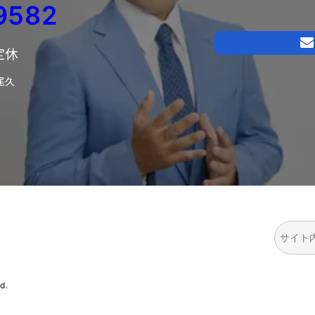
9582
日定休
尾久
検
索
d.