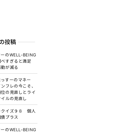
の投稿
ーのWELL-BEING
調べすぎると満足
感動が減る
まっすーのマネー
インフレの今こそ、
順位の見直しとライ
タイルの見直し
ークイズ９８ 個人
国債プラス
ーのWELL-BEING