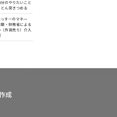
自分のやりたいこと
ことん突きつめる
まっすーのマネ―
日銀・財務省による
い（外貨売り）介入
限
作成