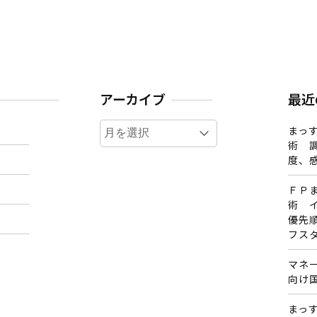
アーカイブ
最近
ア
まっす
ー
術 
カ
度、
イ
ＦＰ
ブ
術 
優先
フス
マネ
向け
まっす