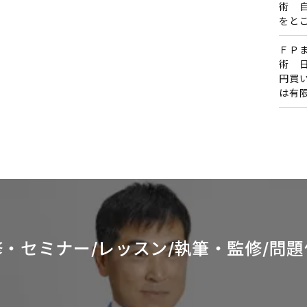
術 
をと
ＦＰ
術 
円買
は有
・セミナー/レッスン/
執筆・監修/問題