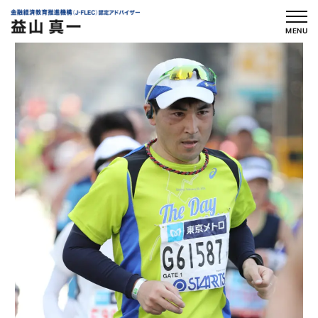
内
容
MENU
を
ス
キ
ッ
プ