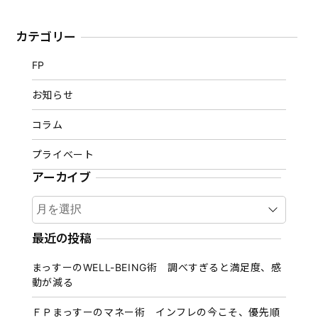
カテゴリー
FP
お知らせ
コラム
プライベート
アーカイブ
ア
ー
カ
最近の投稿
イ
まっすーのWELL-BEING術 調べすぎると満足度、感
ブ
動が減る
ＦＰまっすーのマネー術 インフレの今こそ、優先順