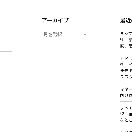
アーカイブ
最近
ア
まっす
ー
術 
カ
度、
イ
ＦＰ
ブ
術 
優先
フス
マネ
向け
まっす
術 
をと