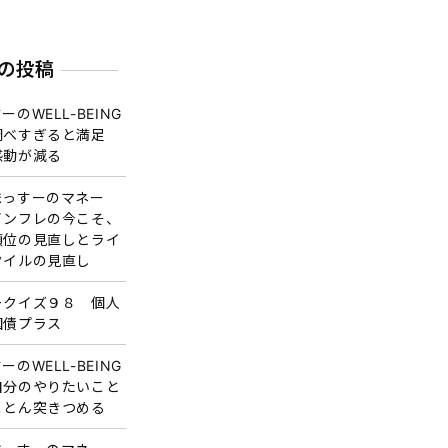
の投稿
ーのWELL-BEING
調べすぎると満足
感動が減る
まっすーのマネー
インフレの今こそ、
順位の見直しとライ
タイルの見直し
ークイズ９８ 個人
国債プラス
ーのWELL-BEING
自分のやりたいこと
ことん突きつめる