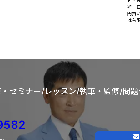
ＦＰ
術 
円買
は有
・セミナー/レッスン/
執筆・監修/問題
9582