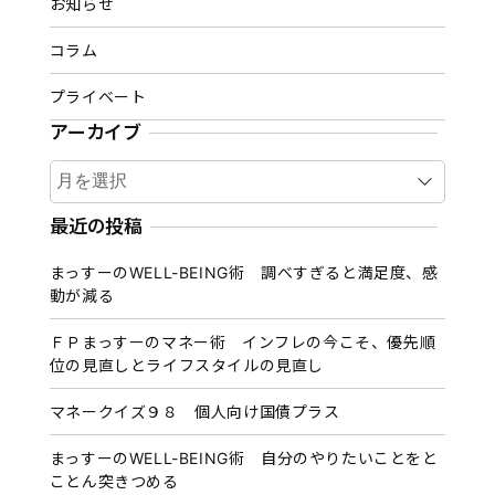
お知らせ
コラム
プライベート
アーカイブ
ア
ー
カ
最近の投稿
イ
まっすーのWELL-BEING術 調べすぎると満足度、感
ブ
動が減る
ＦＰまっすーのマネー術 インフレの今こそ、優先順
位の見直しとライフスタイルの見直し
マネークイズ９８ 個人向け国債プラス
まっすーのWELL-BEING術 自分のやりたいことをと
ことん突きつめる