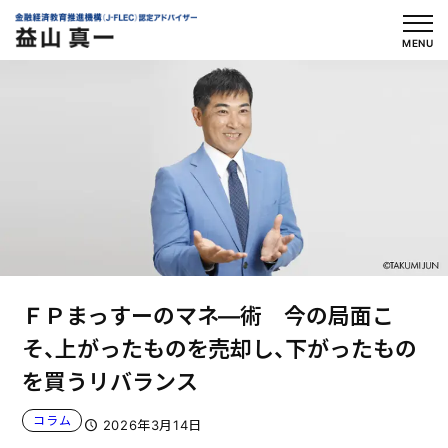
内
容
MENU
を
ス
キ
ッ
プ
ＦＰまっすーのマネ―術 今の局面こ
そ、上がったものを売却し、下がったもの
を買うリバランス
コラム
2026年3月14日