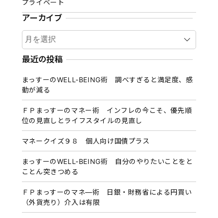
プライベート
アーカイブ
ア
ー
カ
最近の投稿
イ
まっすーのWELL-BEING術 調べすぎると満足度、感
ブ
動が減る
ＦＰまっすーのマネー術 インフレの今こそ、優先順
位の見直しとライフスタイルの見直し
マネークイズ９８ 個人向け国債プラス
まっすーのWELL-BEING術 自分のやりたいことをと
ことん突きつめる
ＦＰまっすーのマネ―術 日銀・財務省による円買い
（外貨売り）介入は有限